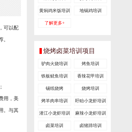
黄焖鸡米饭培训
地锅鸡培训
了解更多+
，可以配
荐。
烧烤卤菜培训项目
驴肉火烧培训
烤鱼培训
铁板鱿鱼培训
香辣花甲培训
；
锡纸烧烤
烧烤培训
费用，美
烤羊肉串培训
盱眙小龙虾培训
用。与其
潜江小龙虾培训
麻辣小龙虾培训
卤菜培训
卤猪蹄培训