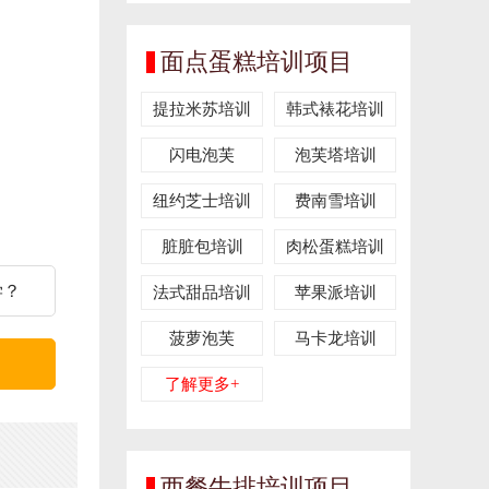
面点蛋糕培训项目
提拉米苏培训
韩式裱花培训
闪电泡芙
泡芙塔培训
纽约芝士培训
费南雪培训
脏脏包培训
肉松蛋糕培训
学？
法式甜品培训
苹果派培训
菠萝泡芙
马卡龙培训
了解更多+
西餐牛排培训项目