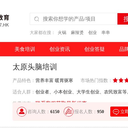
大家都在搜：
火锅
麻辣烫
创业
串串
页
美食培训
创业资讯
创业答疑
品
太原头脑培训
产品特色：
营养丰富 暖胃驱寒
市场热门指数：
适合人群：
创业者、小本创业、大学生创业、农民致富等
联系客服获取最新优惠
学费优惠：
咨询人数：
6150
报名人数：
950
立
培训模式：
小班教学 手把手授课 配方赠送