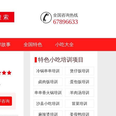
全国咨询热线
搜 索
67896633
牌故事
全国特色
小吃大全
特色小吃培训项目
冷锅串串培训
煲仔饭培训
卤肉饭培训
蛋包饭培训
。
串串香火锅培训
羊肉汤培训
即咨询
沙县小吃培训
冒菜培训
麻辣烫培训
姜母鸭培训