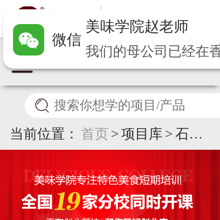
美味学院
赵
老师
微信
当前位置：
首页
>
项目库
>
石锅
鱼培训