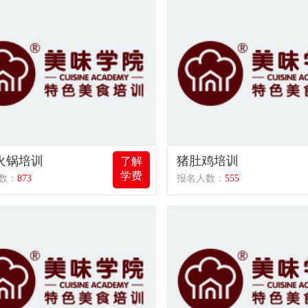
火锅培训
猪肚鸡培训
了解
学费
数：
873
报名人数：
555