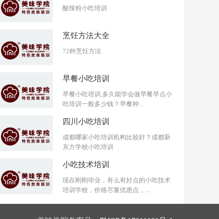
酸辣粉小吃培训
烹饪方法大全
72种烹饪方法
早餐小吃培训
早餐小吃培训,多久能学会做早餐早点小
吃培训一般多少钱？早餐种...
四川小吃培训
成都哪家小吃培训机构比较好？成都新
东方学校小吃培训
小吃技术培训
现在刚刚毕业，有么有好点的小吃技术
培训学校，价格尽量优惠点，...