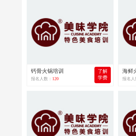
钙骨火锅培训
海鲜
了解
学费
报名人数：
120
报名人