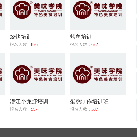
烧烤培训
烤鱼培训
报名人数：
876
报名人数：
672
潜江小龙虾培训
蛋糕制作培训班
报名人数：
997
报名人数：
397