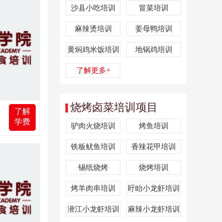
沙县小吃培训
冒菜培训
麻辣烫培训
姜母鸭培训
黄焖鸡米饭培训
地锅鸡培训
了解更多+
烧烤卤菜培训项目
了解
学费
驴肉火烧培训
烤鱼培训
铁板鱿鱼培训
香辣花甲培训
锡纸烧烤
烧烤培训
烤羊肉串培训
盱眙小龙虾培训
潜江小龙虾培训
麻辣小龙虾培训