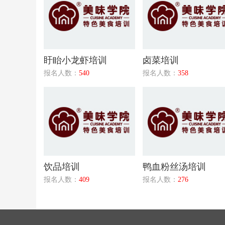
盱眙小龙虾培训
卤菜培训
报名人数：
540
报名人数：
358
饮品培训
鸭血粉丝汤培训
报名人数：
409
报名人数：
276