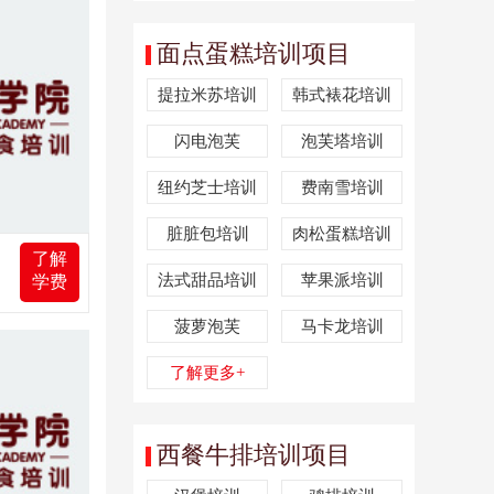
面点蛋糕培训项目
提拉米苏培训
韩式裱花培训
闪电泡芙
泡芙塔培训
纽约芝士培训
费南雪培训
脏脏包培训
肉松蛋糕培训
了解
法式甜品培训
苹果派培训
学费
菠萝泡芙
马卡龙培训
了解更多+
西餐牛排培训项目