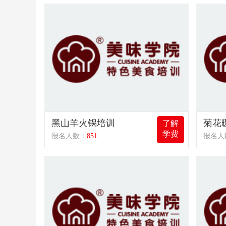
黑山羊火锅培训
菊花
了解
学费
报名人数：
851
报名人