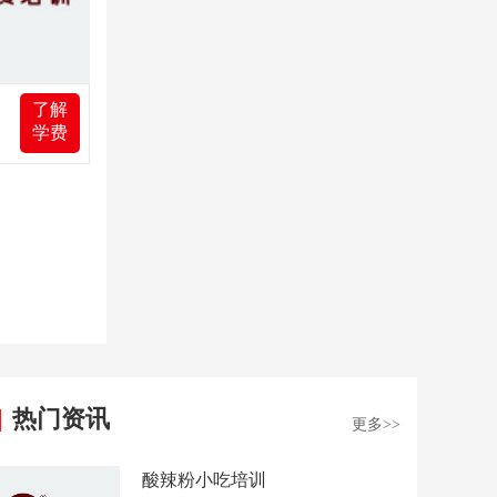
了解
学费
热门资讯
更多>>
酸辣粉小吃培训